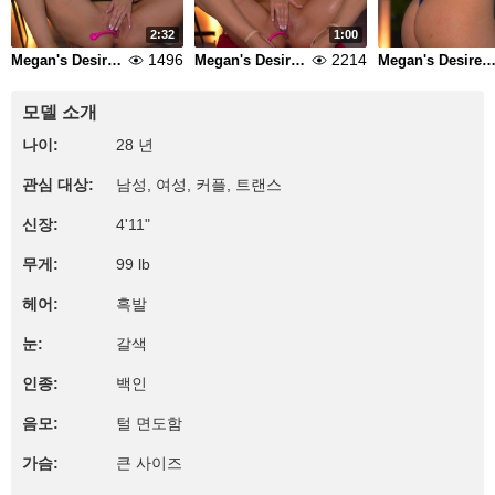
2:32
1:00
1496
2214
Megan's Desires Part 7
Megan's Desires Part 8
Megan's Desires Part
모델 소개
나이:
28 년
관심 대상:
남성, 여성, 커플, 트랜스
신장:
4'11"
무게:
99 lb
헤어:
흑발
눈:
갈색
인종:
백인
음모:
털 면도함
가슴:
큰 사이즈