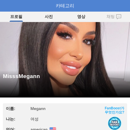
MisssMegann
카테고리
프로필
사진
영상
채팅
MisssMegann
이름:
Megann
FanBoost가
무엇인가요?
나는:
여성
언어:
american