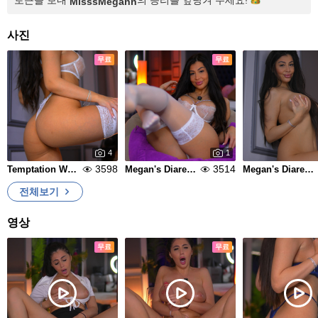
토큰을 보내
의 승리를 앞당겨
주세요!
MisssMegann
사진
무료
무료
4
1
3598
3514
Temptation Wears White
Megan's Diares Part 29
Megan's Diares Part 28
전체보기
영상
무료
무료